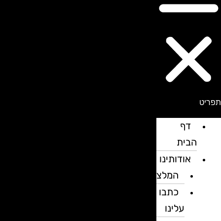
פריט
דף
הבית
אודותינו
המלצות
כתבו
עלינו