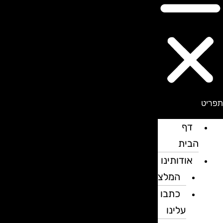
פריט
דף
הבית
אודותינו
המלצות
כתבו
עלינו