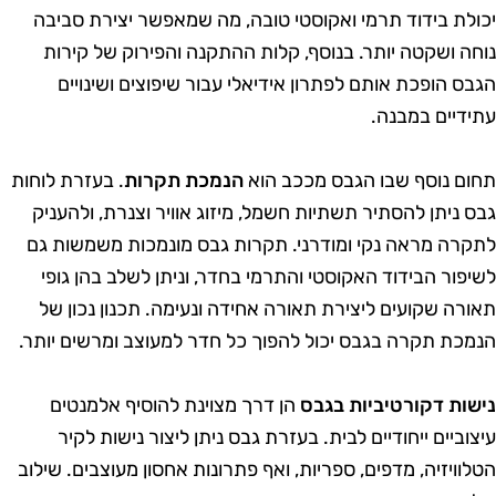
כולת בידוד תרמי ואקוסטי טובה, מה שמאפשר יצירת סביבה
וחה ושקטה יותר. בנוסף, קלות ההתקנה והפירוק של קירות
גבס הופכת אותם לפתרון אידיאלי עבור שיפוצים ושינויים
תידיים במבנה.
חום נוסף שבו הגבס מככב הוא
הנמכת תקרות
. בעזרת לוחות
בס ניתן להסתיר תשתיות חשמל, מיזוג אוויר וצנרת, ולהעניק
תקרה מראה נקי ומודרני. תקרות גבס מונמכות משמשות גם
שיפור הבידוד האקוסטי והתרמי בחדר, וניתן לשלב בהן גופי
אורה שקועים ליצירת תאורה אחידה ונעימה. תכנון נכון של
נמכת תקרה בגבס יכול להפוך כל חדר למעוצב ומרשים יותר.
ישות דקורטיביות בגבס
הן דרך מצוינת להוסיף אלמנטים
יצוביים ייחודיים לבית. בעזרת גבס ניתן ליצור נישות לקיר
טלוויזיה, מדפים, ספריות, ואף פתרונות אחסון מעוצבים. שילוב