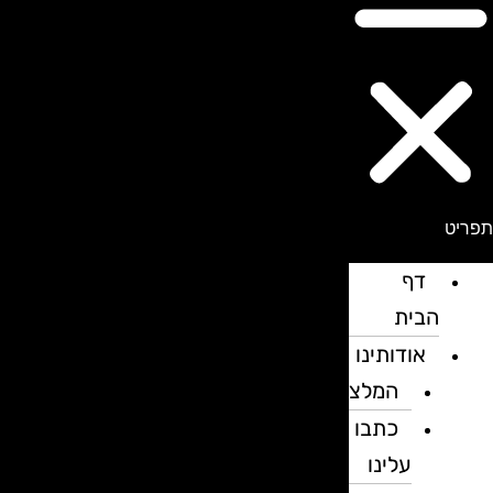
פריט
דף
הבית
אודותינו
המלצות
כתבו
עלינו