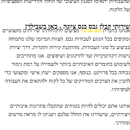
העבודות יתאימו לסגנון העיצובי של החלל ולדרישות הספציפיות
ל הלקוח.
ירותי קבלן גבס בנס ציונה - כאן בשבילך!
נחנו בחברת
גבס עכשיו
מציעים ללקוחותינו שירותים מקצועיים
מקיפים בכל הנוגע לעבודות גבס. הצוות המיומן שלנו מתמחה
ביצוע כל סוגי העבודות, מהתקנת קירות ותקרות, דרך יצירת
ישות דקורטיביות ועד לתיקונים ושיפוצים. אנו מתחייבים
שימוש בחומרים האיכותיים ביותר ולשמירה על רמת גימור
בוהה בכל פרויקט. בנוסף, אנו מספקים ייעוץ אישי ומקצועי כדי
הבין את הצרכים המדויקים של כל לקוח ולהתאים את העבודה
ציפיותיו.
יתנו אתם יכולים להיות בטוחים שתקבלו פתרונות איכותיים
יצירתיים, שישדרגו את החלל שלכם ויעניקו לו מראה מרשים
מודרני.