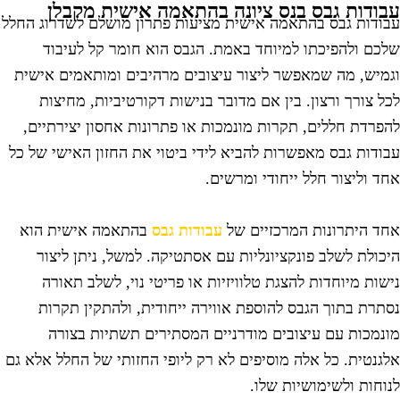
בודות גבס בנס ציונה בהתאמה אישית מקבלן
בודות גבס בהתאמה אישית מציעות פתרון מושלם לשדרוג החלל
לכם ולהפיכתו למיוחד באמת. הגבס הוא חומר קל לעיבוד
גמיש, מה שמאפשר ליצור עיצובים מרהיבים ומותאמים אישית
כל צורך ורצון. בין אם מדובר בנישות דקורטיביות, מחיצות
הפרדת חללים, תקרות מונמכות או פתרונות אחסון יצירתיים,
בודות גבס מאפשרות להביא לידי ביטוי את החזון האישי של כל
חד וליצור חלל ייחודי ומרשים.
חד היתרונות המרכזיים של
עבודות גבס
בהתאמה אישית הוא
יכולת לשלב פונקציונליות עם אסתטיקה. למשל, ניתן ליצור
ישות מיוחדות להצגת טלוויזיות או פריטי נוי, לשלב תאורה
סתרת בתוך הגבס להוספת אווירה ייחודית, ולהתקין תקרות
ונמכות עם עיצובים מודרניים המסתירים תשתיות בצורה
לגנטית. כל אלה מוסיפים לא רק ליופי החזותי של החלל אלא גם
נוחות ולשימושיות שלו.