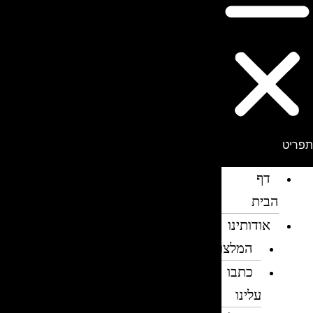
פריט
דף
הבית
אודותינו
המלצות
כתבו
עלינו