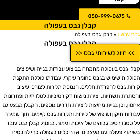
050-999-0675
קבלן גבס בעפולה
בס עכשיו
»
קבלן גבס בעפולה
קבלן גבס בעפולה
>> חיוג לשירותי גבס <<
בלן גבס בעפולה מתמחה בביצוע עבודות בנייה ושיפוצים
כוללות שימוש בגבס כחומר עיקרי. עבודתו כוללת התקנת
ירות גבס להפרדת חללים, הנמכת תקרות לצורכי עיצוב
הסתרת תשתיות, יצירת נישות דקורטיביות לטלוויזיות ופתרונות
חסון, וכן בניית מחיצות ליצירת חדרים נוספים. הקבלן מבצע גם
בודות תיקון ושיפוץ של קירות ותקרות גבס קיימים, תוך שמירה
ל סטנדרטים גבוהים של איכות וגימור. בנוסף, קבלן גבס עובד
שיתוף פעולה עם מעצבים ואדריכלים בעפולה כדי להבטיח