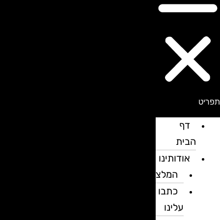
פריט
דף
הבית
אודותינו
המלצות
כתבו
עלינו