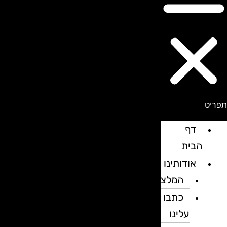
פריט
דף
הבית
אודותינו
המלצות
כתבו
עלינו