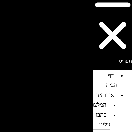
פריט
דף
הבית
אודותינו
המלצות
כתבו
עלינו