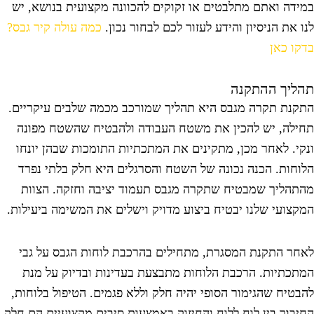
מידה ואתם מתלבטים או זקוקים להכוונה מקצועית בנושא, יש
נו את הניסיון והידע לעזור לכם לבחור נכון.
כמה עולה קיר גבס?
דקו כאן
הליך ההתקנה
תקנת תקרה מגבס היא תהליך שמורכב מכמה שלבים עיקריים.
חילה, יש להכין את משטח העבודה ולהבטיח שהשטח מפונה
נקי. לאחר מכן, מתקינים את המתכתיות התומכות שבהן יונחו
לוחות. הכנה נכונה של השטח והסרגלים היא חלק בלתי נפרד
התהליך שמבטיח שתקרה מגבס תעמוד יציבה וחזקה. הצוות
מקצועי שלנו יבטיח ביצוע מדויק וישלים את המשימה ביעילות.
אחר התקנת המסגרת, מתחילים בהרכבת לוחות הגבס על גבי
מתכתיות. הרכבת הלוחות מתבצעת בעדינות ובדיוק על מנת
הבטיח שהגימור הסופי יהיה חלק וללא פגמים. הטיפול בלוחות,
חיבור בין לוח ללוח והחיזוק באמצעות סיבים מקצועיים הם חלק