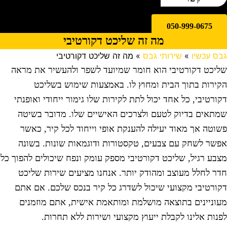
050-999-0675
מה זה שליכט דקורטיבי
בס עכשיו
»
שירותי גבס
»
מה זה שליכט דקורטיבי
ליכט דקורטיבי הוא חומר שמיועד לשפר ולהעשיר את מראה
קירות בתוך הבית ומחוץ לו. באמצעות שימוש בשליכט
קורטיבי, כל אחד יכול לתת לקירות שלו גימור ייחודי ואופנתי
מתאים בדיוק לטעם ולצרכים האישיים שלו. מדובר בשיטה
שוטה אך מאוד יעילה להענקת אופי וייחוד לכל קיר, כאשר
פשר לשחק עם צבעים, טקסטורות ודוגמאות שונות. בשונה
צבע רגיל, שליכט דקורטיבי מספק עומק ונפח שיכולים להפוך כל
דר לחלל מעוצב ומהודק יותר. אנחנו מציעים שירות שליכט
קורטיבי מקצועי שיכול לשדרג כל קיר בנכס שלכם. אם אתם
עוניינים בתוצאה מושלמת ומותאמת אישית, אתם מוזמנים
פנות אלינו לקבלת ייעוץ מקצועי ושירות ללא תחרות.