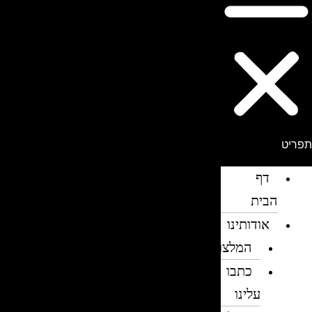
פריט
דף
הבית
אודותינו
המלצות
כתבו
עלינו