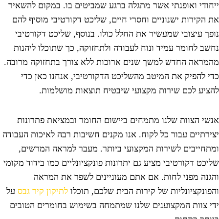
יחודי ואופנתי אשר מתגלה ברגע שמביטים בו. במקום להשאיר
ת הקירות ישנוניים וחסרי חיים, שליכט דקורטיבי מוסיף להם
ופך עיצובי שמעשיר את החלל כולו. בנוסף, שליכט דקורטיבי
חשב לחומר עמיד ונוח לעבודה ולתחזוקה, כך שתוכלו ליהנות
המראה החדש למשך שנים ארוכות ללא צורך בתחזוקה מרובה.
די להפיק את המיטב מהשליכט הדקורטיבי, אנחנו כאן כדי
הציע לכם שירות מקצועי שיבטיח תוצאות מושלמות.
נשי הצוות שלנו מתמחים ביישום החומר ובמציאת פתרונות
צירתיים עבור כל לקוח. אנו מקנים חשיבות רבה לאיכות העבודה
מתחייבים לשירות המקצועי ביותר. מעבר למראה המרשים,
ליכט דקורטיבי מציע גם יתרונות פונקציונליים כמו בידוד מקומי
הגנה מפני לחות. אם אתם מעוניינים לשפר את המראה
הפונקציונליות של קירות הבית שלכם, תוכלו
לתיקון קיר גבס
על
די צוות המקצוענים שלנו שמתמחה בשימוש בחומרים הטובים