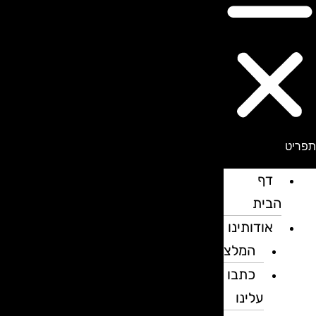
פריט
דף
הבית
אודותינו
המלצות
כתבו
עלינו