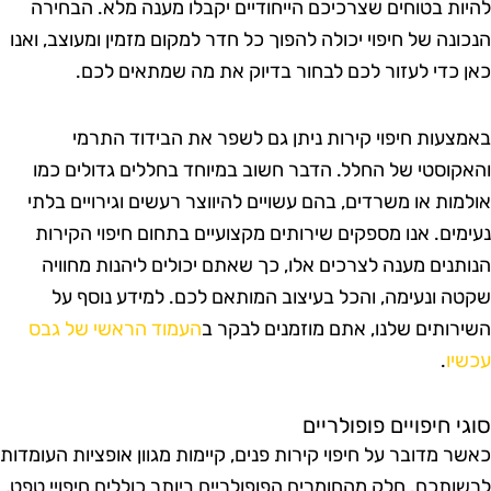
היות בטוחים שצרכיכם הייחודיים יקבלו מענה מלא. הבחירה
נכונה של חיפוי יכולה להפוך כל חדר למקום מזמין ומעוצב, ואנו
אן כדי לעזור לכם לבחור בדיוק את מה שמתאים לכם.
אמצעות חיפוי קירות ניתן גם לשפר את הבידוד התרמי
האקוסטי של החלל. הדבר חשוב במיוחד בחללים גדולים כמו
ולמות או משרדים, בהם עשויים להיווצר רעשים וגירויים בלתי
עימים. אנו מספקים שירותים מקצועיים בתחום חיפוי הקירות
נותנים מענה לצרכים אלו, כך שאתם יכולים ליהנות מחוויה
קטה ונעימה, והכל בעיצוב המותאם לכם. למידע נוסף על
שירותים שלנו, אתם מוזמנים לבקר ב
העמוד הראשי של גבס
כשיו
.
וגי חיפויים פופולריים
אשר מדובר על חיפוי קירות פנים, קיימות מגוון אופציות העומדות
רשותכם. חלק מהחומרים הפופולריים ביותר כוללים חיפויי טפט,