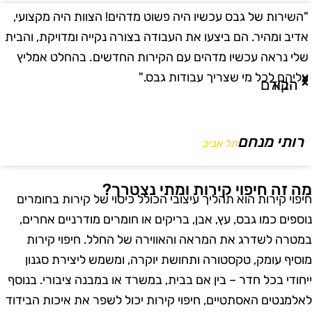
השירות של גבס עכשיו היה פשוט מדהים! הצוות היה מקצועי,
"
דיב ומהיר. הם ביצעו את העבודה בצורה נקייה ומדויקת, והבית
ב
לי נראה עכשיו מדהים עם הקירות החדשים. בהחלט אמליץ
ו
ליהם לכל מי שצריך עבודות גבס."
ו
הבא
הקודם
רותי מנחם
תל אביב
ה זה חיפוי קירות ומתי נצטרך?
יפוי קירות הוא תהליך עיצובי הכולל כיסוי של קירות בחומרים
וספים כמו גבס, עץ, אבן, בריקים או חומרים מודרניים אחרים,
מטרה לשדרג את המראה והאווירה של החלל. חיפוי קירות
וסיף עומק, טקסטורה ותחושת יוקרה, ומשמש ליצירת סגנון
יחודי בכל חדר – בין אם בבית, במשרד או במבנה ציבורי. בנוסף
אלמנטים האסתטיים, חיפוי קירות יכול לשפר את איכות הבידוד