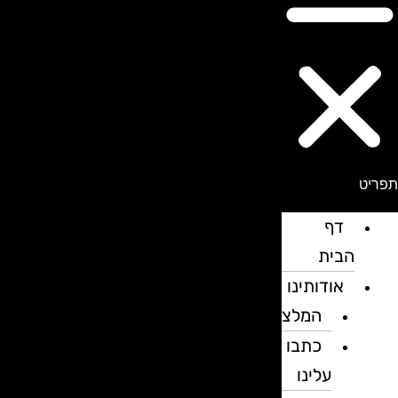
פריט
דף
הבית
אודותינו
המלצות
כתבו
עלינו