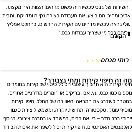
השירות של גבס עכשיו היה פשוט מדהים! הצוות היה מקצועי,
"
דיב ומהיר. הם ביצעו את העבודה בצורה נקייה ומדויקת, והבית
ב
לי נראה עכשיו מדהים עם הקירות החדשים. בהחלט אמליץ
ו
ליהם לכל מי שצריך עבודות גבס."
ו
הבא
הקודם
רותי מנחם
תל אביב
ה זה חיפוי קירות ומתי נצטרך?
יפוי קירות הוא תהליך עיצובי הכולל כיסוי של קירות בחומרים
וספים כמו גבס, עץ, אבן, בריקים או חומרים מודרניים אחרים,
מטרה לשדרג את המראה והאווירה של החלל. חיפוי קירות
וסיף עומק, טקסטורה ותחושת יוקרה, ומשמש ליצירת סגנון
יחודי בכל חדר – בין אם בבית, במשרד או במבנה ציבורי. בנוסף
אלמנטים האסתטיים, חיפוי קירות יכול לשפר את איכות הבידוד