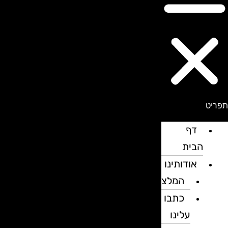
פריט
דף
הבית
אודותינו
המלצות
כתבו
עלינו