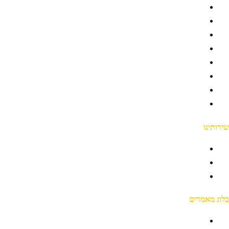
דף הבית
אודותינו
כתבו עלינו
המלצות
מחירון
שאלות ותשובות
פרוייקטים
דרושים
ירותינו
גבס עכשיו
עבודות גבס
קבלן גבס
לוג מאמרים
כמה משקל אפשר לתלות על קיר גבס