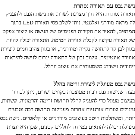
ישת גבס עם תאורה נסתרת
אורה נסתרת היא דרך מצוינת לשדרג את נישת הגבס ולהעניק
לה מראה מודרני ואלגנטי. ניתן לשלב פסי תאורת LED בתוך
מדפים, להאיר את הקירות הפנימיים של הנישה או ליצור אפקט
ל תאורה עקיפה לקבלת אווירה חמימה. התאורה יכולה להיות
גוון לבן קר לתחושה נקייה ומודרנית, או בגוון צהוב חמים ליצירת
ווירה אינטימית. עיצוב נכון של התאורה יגרום לנישה להיראות
יחודית וישדרג משמעותית את עיצוב החלל.
ישת גבס מעוגלת ליצירת זרימה בחלל
עוד שנישות גבס רבות מעוצבות בקווים ישרים, ניתן לבחור
עיצוב מעוגל כדי להעניק לחלל תחושת זרימה והרמוניה. קשתות,
יגולים וצורות אורגניות אחרות מעניקות תחושה רכה וטבעית
ותר, ומשתלבות היטב בעיצובים מודרניים או קלאסיים. נישת גבס
עוגלת יכולה להתאים במיוחד לחללים קטנים, שכן היא יוצרת