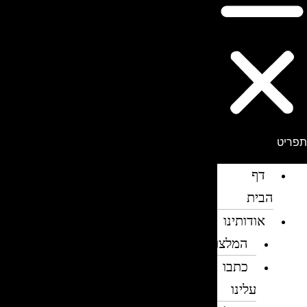
פריט
דף
הבית
אודותינו
המלצות
כתבו
עלינו