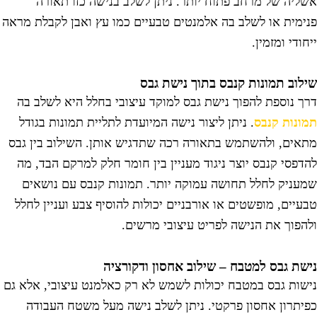
שליה של מרחב פתוח יותר. ניתן לשלב בנישה כזו תאורה
נימית או לשלב בה אלמנטים טבעיים כמו עץ ואבן לקבלת מראה
יחודי ומזמין.
ילוב תמונות קנבס בתוך נישת גבס
רך נוספת להפוך נישת גבס למוקד עיצובי בחלל היא לשלב בה
מונות קנבס
. ניתן ליצור נישה המיועדת לתליית תמונות בגודל
תאים, ולהשתמש בתאורה רכה שתדגיש אותן. השילוב בין גבס
הדפסי קנבס יוצר ניגוד מעניין בין חומר חלק למרקם הבד, מה
מעניק לחלל תחושה עמוקה יותר. תמונות קנבס עם נושאים
בעיים, מופשטים או אורבניים יכולות להוסיף צבע ועניין לחלל
להפוך את הנישה לפריט עיצובי מרשים.
ישת גבס למטבח – שילוב אחסון ודקורציה
ישות גבס במטבח יכולות לשמש לא רק כאלמנט עיצובי, אלא גם
פיתרון אחסון פרקטי. ניתן לשלב נישה מעל משטח העבודה