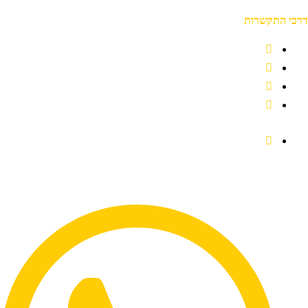
רכי התקשרות
050-999-0675
שעות פעילות: 24 שעות ביממה!
שירותים בפריסה ארצית
יצירת קשר
לעבודות גבס חייגו
050-999-0675