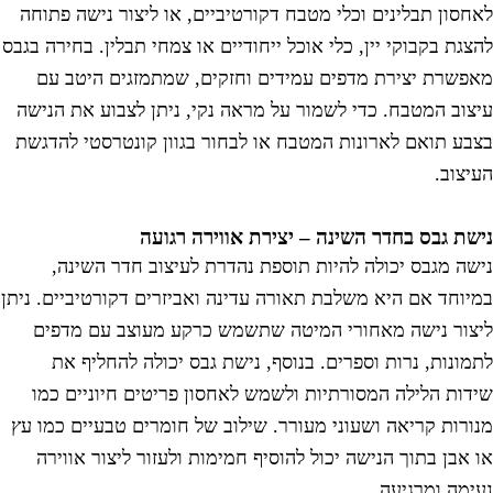
אחסון תבלינים וכלי מטבח דקורטיביים, או ליצור נישה פתוחה
הצגת בקבוקי יין, כלי אוכל ייחודיים או צמחי תבלין. בחירה בגבס
אפשרת יצירת מדפים עמידים וחזקים, שמתמזגים היטב עם
יצוב המטבח. כדי לשמור על מראה נקי, ניתן לצבוע את הנישה
צבע תואם לארונות המטבח או לבחור בגוון קונטרסטי להדגשת
עיצוב.
ישת גבס בחדר השינה – יצירת אווירה רגועה
ישה מגבס יכולה להיות תוספת נהדרת לעיצוב חדר השינה,
מיוחד אם היא משלבת תאורה עדינה ואביזרים דקורטיביים. ניתן
יצור נישה מאחורי המיטה שתשמש כרקע מעוצב עם מדפים
תמונות, נרות וספרים. בנוסף, נישת גבס יכולה להחליף את
ידות הלילה המסורתיות ולשמש לאחסון פריטים חיוניים כמו
נורות קריאה ושעוני מעורר. שילוב של חומרים טבעיים כמו עץ
ו אבן בתוך הנישה יכול להוסיף חמימות ולעזור ליצור אווירה
עימה ומרגיעה.