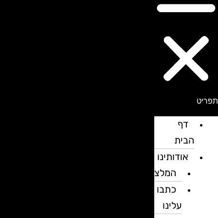
פריט
דף
הבית
אודותינו
המלצות
כתבו
עלינו