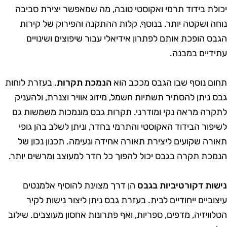
כולת בידוד תרמי ואקוסטי טובה, מה שמאפשר יצירת סביבה
וחה ושקטה יותר. בנוסף, קלות ההתקנה והפירוק של קירות
גבס הופכת אותם לפתרון אידיאלי עבור שיפוצים ושינויים
תידיים במבנה.
חום נוסף שבו הגבס מככב הוא
הנמכת תקרות
. בעזרת לוחות
בס ניתן להסתיר תשתיות חשמל, מיזוג אוויר וצנרת, ולהעניק
תקרה מראה נקי ומודרני. תקרות גבס מונמכות משמשות גם
שיפור הבידוד האקוסטי והתרמי בחדר, וניתן לשלב בהן גופי
אורה שקועים ליצירת תאורה אחידה ונעימה. תכנון נכון של
נמכת תקרה בגבס יכול להפוך כל חדר למעוצב ומרשים יותר.
ישות דקורטיביות בגבס
הן דרך מצוינת להוסיף אלמנטים
יצוביים ייחודיים לבית. בעזרת גבס ניתן ליצור נישות לקיר
טלוויזיה, מדפים, ספריות, ואף פתרונות אחסון מעוצבים. שילוב