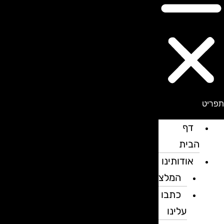
פריט
דף
הבית
אודותינו
המלצות
כתבו
עלינו