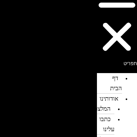
פריט
דף
הבית
אודותינו
המלצות
כתבו
עלינו