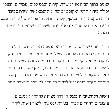
ונים בתוך הבית או המשרד. קירות הגבס קלים, עמידים, ובעלי
כולת בידוד תרמי ואקוסטי טובה, מה שמאפשר יצירת סביבה
וחה ושקטה יותר. בנוסף, קלות ההתקנה והפירוק של קירות הגבס
ופכת אותם לפתרון אידיאלי עבור שיפוצים ושינויים עתידיים
מבנה.
חום נוסף שבו הגבס מככב הוא
הנמכת תקרות
. בעזרת לוחות
בס ניתן להסתיר תשתיות חשמל, מיזוג אוויר וצנרת, ולהעניק
תקרה מראה נקי ומודרני. תקרות גבס מונמכות משמשות גם
שיפור הבידוד האקוסטי והתרמי בחדר, וניתן לשלב בהן גופי
אורה שקועים ליצירת תאורה אחידה ונעימה. תכנון נכון של
נמכת תקרה בגבס יכול להפוך כל חדר למעוצב ומרשים יותר.
ישות דקורטיביות בגבס
הן דרך מצוינת להוסיף אלמנטים
יצוביים ייחודיים לבית. בעזרת גבס ניתן ליצור נישות לקיר