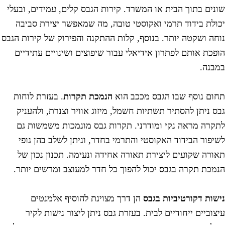
ונים בתוך הבית או המשרד. קירות הגבס קלים, עמידים, ובעלי
כולת בידוד תרמי ואקוסטי טובה, מה שמאפשר יצירת סביבה
וחה ושקטה יותר. בנוסף, קלות ההתקנה והפירוק של קירות הגבס
ופכת אותם לפתרון אידיאלי עבור שיפוצים ושינויים עתידיים
מבנה.
חום נוסף שבו הגבס מככב הוא
הנמכת תקרות
. בעזרת לוחות
בס ניתן להסתיר תשתיות חשמל, מיזוג אוויר וצנרת, ולהעניק
תקרה מראה נקי ומודרני. תקרות גבס מונמכות משמשות גם
שיפור הבידוד האקוסטי והתרמי בחדר, וניתן לשלב בהן גופי
אורה שקועים ליצירת תאורה אחידה ונעימה. תכנון נכון של
נמכת תקרה בגבס יכול להפוך כל חדר למעוצב ומרשים יותר.
ישות דקורטיביות בגבס
הן דרך מצוינת להוסיף אלמנטים
יצוביים ייחודיים לבית. בעזרת גבס ניתן ליצור נישות לקיר