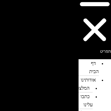
פריט
דף
הבית
אודותינו
המלצות
כתבו
עלינו