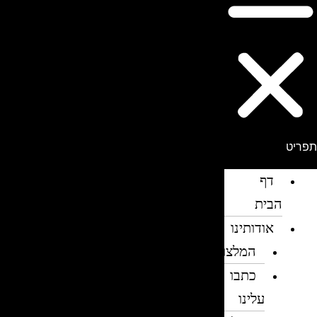
פריט
דף
הבית
אודותינו
המלצות
כתבו
עלינו