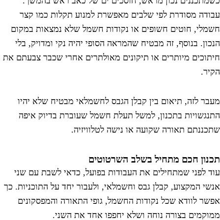
שמתכננים נכון מראש, חוסכים ים של כאב ראש בהמשך.
בודה מסודרת לפי שלבים מאפשרת למנוע תקלות כמו קצר
שמלי, חוטים חשופים או נקודות חשמל שלא נמצאות במקום
נכון. בנוסף, זה מבטיח שהמראה הסופי יהיה נקי ומדויק, בלי
יתוכים מיותרים או תיקונים מאולתרים אחרי שכבר צבעתם את
קיר.
עבר לזה, תיאום בין קבלן הגבס לחשמלאי מבטיח שלא יהיו
תנגשויות בתכנון, למשל תעלת חשמל שעוברת בדיוק איפה
תכננתם תאורה שקועה או נישה לטלוויזיה.
כנון חכם מתחיל בשלב השרטוטים
וד לפני שמתחילים את העבודות בפועל, כדאי לשבת עם שני
נשי המקצוע, קבלן גבס וחשמלאי, ולעבור יחד על התוכניות. כך
פשר לוודא שכל נקודות החשמל, גופי התאורה והמפסקונים
מוקמים בצורה נוחה ושלא יחפפו אחד את השני.