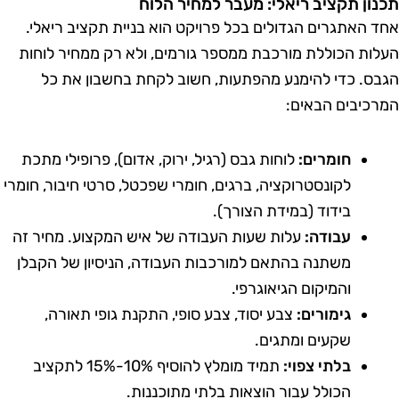
כנון תקציב ריאלי: מעבר למחיר הלוח
חד האתגרים הגדולים בכל פרויקט הוא בניית תקציב ריאלי.
עלות הכוללת מורכבת ממספר גורמים, ולא רק ממחיר לוחות
גבס. כדי להימנע מהפתעות, חשוב לקחת בחשבון את כל
מרכיבים הבאים:
חומרים:
לוחות גבס (רגיל, ירוק, אדום), פרופילי מתכת
לקונסטרוקציה, ברגים, חומרי שפכטל, סרטי חיבור, חומרי
בידוד (במידת הצורך).
עבודה:
עלות שעות העבודה של איש המקצוע. מחיר זה
משתנה בהתאם למורכבות העבודה, הניסיון של הקבלן
והמיקום הגיאוגרפי.
גימורים:
צבע יסוד, צבע סופי, התקנת גופי תאורה,
שקעים ומתגים.
בלתי צפוי:
תמיד מומלץ להוסיף 10%-15% לתקציב
הכולל עבור הוצאות בלתי מתוכננות.