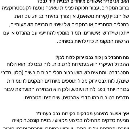
אם אני צריך אישורים מיוחדים לבניית קיר גבס?
רוב המקרים, עבור חלוקה פנימית שאינה נוגעת לקונסטרוקציה
ל הבניין (קירות נושאים), אין צורך בהיתר בנייה. עם זאת,
חללים מסחריים או במקרים של שינויים מבניים משמעותיים,
יתכן שיידרשו אישורים. תמיד מומלץ להתייעץ עם מהנדס או עם
רשות המקומית כדי להיות בטוחים.
ה ההבדל בין לוח גבס ירוק ללוח לבן?
הבדל העיקרי הוא בעמידות לרטיבות. לוח גבס לבן הוא הלוח
סטנדרטי ומתאים לשימוש ברוב חללי הבית היבשים (סלון, חדרי
ינה). לוח גבס ירוק מכיל תוספים מיוחדים המקנים לו עמידות
בוהה יותר בפני לחות ועובש, ולכן הוא הבחירה המועדפת עבור
דרים רטובים כמו חדרי אמבטיה, שירותים ומטבחים.
יך אפשר להימנע מסדקים בקירות גבס בעתיד?
ניעת סדקים מתחילה בביצוע מקצועי. בניית קונסטרוקציה
ציבה ומחוזקת על פי התקן, שימוש בחומרי שפכטל וסרטי חיבור