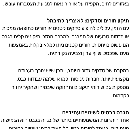
אזורים לחים, הקפידו על אוורור נאות למניעת הצטברות עובש.
יקון חורים וסדקים: לא צריך להיבהל
ם הזמן, עלולים להופיע סדקים קטנים או חורים כתוצאה ממכות
ו תזוזות טבעיות של המבנה. למרבה המזל, תיקונים קלים בגבס
ם פשוטים יחסית. חורים קטנים ניתן למלא בקלות באמצעות
עט שפכטל, שיוף עדין וצביעה נקודתית.
מקרה של סדקים גדולים יותר, ייתכן שיש צורך בעבודה
קצועית יותר. חברות מנוסות, כמו א שלמה עבודות גבס,
ספקות גם שירותי תיקונים ותחזוקה שיבטיחו שהקיר יחזור
קדמותו.
גבס כבסיס לשינויים עתידיים
חד היתרונות המשמעותיים ביותר של בנייה בגבס הוא הגמישות
עתידית. בניגוד לקירות בטון, קל מאוד לבצע שינויים בקירות