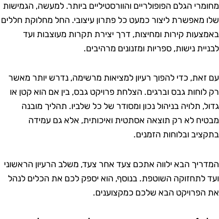
חומרי הגלם הפופולריים והוורסטיליים ביותר. למעשה, הגמישות
לו מאפשרת ליצור כמעט כל פתרון עיצובי. החל מחלוקת חללים
אמצעות קירות ומחיצות, דרך יצירת תקרות מעוצבות ועד
בניית נישות, ספריות ומזנונים מרהיבים.
ם זאת, כדי להפוך רעיון למציאות מרשימה, נדרש יותר מאשר
ק לוחות גבס וברגים. הצלחת פרויקט גבס, בין אם הוא קטן או
דול, תלויה בניהול נכון ומסודר של כל שלביו. תהליך מובנה
בטיח לא רק תוצאה אסתטית ואיכותית, אלא גם עמידה
תקציב ובלוחות הזמנים.
מדריך הבא ילווה אתכם צעד אחר צעד, משלב הרעיון הראשוני
עד לתחזוקה השוטפת. בנוסף, הוא יספק לכם את הכלים לנהל
ת הפרויקט הבא שלכם כמקצוענים.