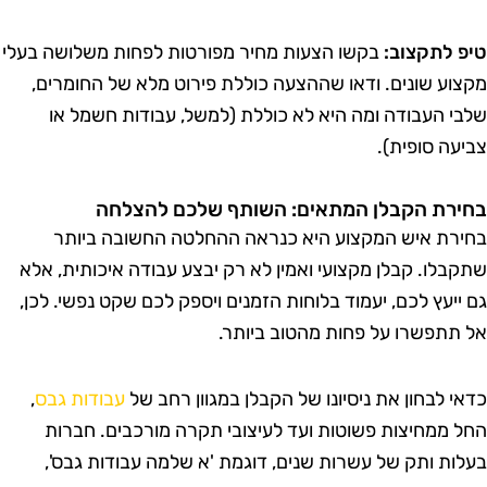
יפ לתקצוב:
בקשו הצעות מחיר מפורטות לפחות משלושה בעלי
קצוע שונים. ודאו שההצעה כוללת פירוט מלא של החומרים,
לבי העבודה ומה היא לא כוללת (למשל, עבודות חשמל או
ביעה סופית).
חירת הקבלן המתאים: השותף שלכם להצלחה
חירת איש המקצוע היא כנראה ההחלטה החשובה ביותר
תקבלו. קבלן מקצועי ואמין לא רק יבצע עבודה איכותית, אלא
ם ייעץ לכם, יעמוד בלוחות הזמנים ויספק לכם שקט נפשי. לכן,
ל תתפשרו על פחות מהטוב ביותר.
דאי לבחון את ניסיונו של הקבלן במגוון רחב של
עבודות גבס
,
חל ממחיצות פשוטות ועד לעיצובי תקרה מורכבים. חברות
עלות ותק של עשרות שנים, דוגמת 'א שלמה עבודות גבס',