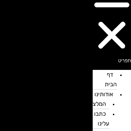
פריט
דף
הבית
אודותינו
המלצות
כתבו
עלינו