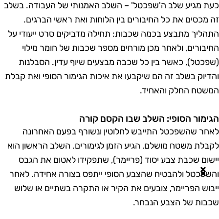
עת מגיע שלב ה'שפכטל' – השלב האמנותי של העבודה. בשלב
ה מכסים את כל החיבורים בין הלוחות ואת ראשי הברגים.
תהליך מתבצע בכמה שכבות: תחילה מדביקים סרט ייעודי על
חיבורים, ולאחר מכן מורחים מספר שכבות של חומר מילוי
שפכטל), כאשר בין כל שכבה מבצעים שיוף עדין. הסבלנות
הדיוק בשלב זה הם שיקבעו את איכות הגימור הסופי ואת קבלת
משטח החלק והאחיד.
גימור הסופי: השלב שבו הקסם קורה
אחר שהשפכטל התייבש לחלוטין ונשורף בפעם האחרונה
קבלת משטח מושלם, הגיע הזמן לגימורים. השלב הראשון הוא
ישום שכבת צבע יסוד (פריימר), שתפקידו לאטום את הגבס
השפכטל ולהבטיח שהצבע הסופי ייתפס בצורה אחידה. לאחר
יבוש הפריימר, צובעים את הקיר או התקרה בשתיים או שלוש
כבות של הצבע הנבחר.