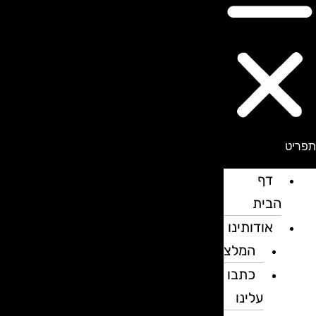
פריט
דף
הבית
אודותינו
המלצות
כתבו
עלינו