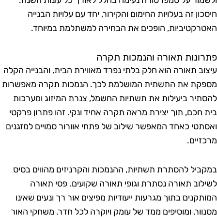
לשמור על טמפרטורה נעימה בחלל לאורך כל עונות השנה.
יסכון זה בעלויות החימום והקירור, יחד עם עלויות הבנייה
אטרקטיביות, הופכים את הבחירה למשתלמת במיוחד.
תרונות תאורה והנמכות תקרה
יצוב תאורה הוא חלק בלתי נפרד מאווירת הבית, והבנייה הקלה
ספקת את התשתית המושלמת לכך. הנמכות תקרה מאפשרות
הסתיר ביעילות את תשתיות החשמל, צנרת המיזוג ומערכות
ית חכם, תוך יצירת מראה תקרה אחיד ונקי. זהו פתרון פרקטי
אסתטי כאחד המאפשר שילוב של פתחי אוורור סמויים למזגנים
רכזיים.
מקביל להסתרת תשתיות, ההנמכות והקרניזים מהווים בסיס
שילוב תאורה נסתרת וגופי תאורה שקועים. פסי תאורה
מותקנים בתוך מגרעות ייעודיות מפיצים אור רך ונעים שאינו
סנוור, ומוסיפים ממד של עומק ויוקרה לכל חדר. משחקי האור