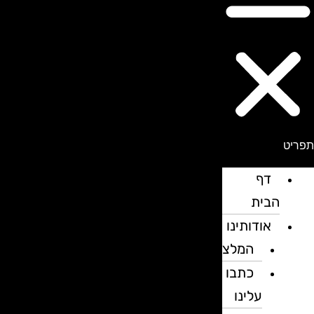
פריט
דף
הבית
אודותינו
המלצות
כתבו
עלינו