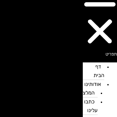
פריט
דף
הבית
אודותינו
המלצות
כתבו
עלינו