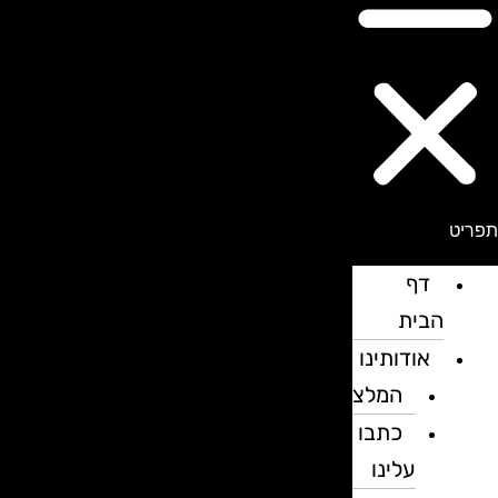
פריט
דף
הבית
אודותינו
המלצות
כתבו
עלינו