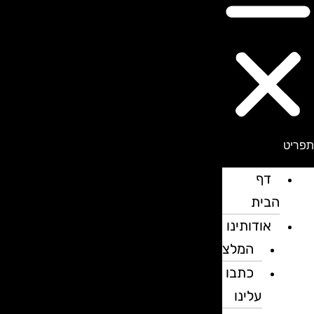
פריט
דף
הבית
אודותינו
המלצות
כתבו
עלינו