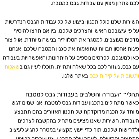
כם פתרון מצוין עם עבודות גבס במטבח.
שירות שלנו כולל תכנון וביצוע של כל עבודות הגבס הנדרשות
ל פי עיצובכם האישי והצרכים שלכם. בין אם תרצו להוסיף
דפים מעוצבים, למסגר את הטלוויזיה בנישה מיוחדת, או ליצור
ינות אחסון חבויות שתואמות את סגנון המטבח שלכם, אנחנו
אן למענכם. לפרטים נוספים על היתרונות והאפשרויות בעבודה
ם גבס, נעזור לכם בכל שאלה ותהייה. תוכלו לעיין גם ב
שאלות
תשובות על קירות גבס
באתר שלנו.
הליך העבודה והשלבים בעבודות גבס למטבח
אשר מתחילים בתכנון עבודות גבס למטבח, אנו שמים דגש
יוחד על הכנה מדוקדקת של תכנון האזורים בהם תתבצע
עבודה. השירות שאנו מציעים מתחיל בהקשבה לצרכים
לדרישות שלכם, תוך כדי ייעוץ מקצועי במטרה להגיע לעיצוב
מתאים והמושלם. לאחר שלב התכנון, אנו עוברים לביצוע