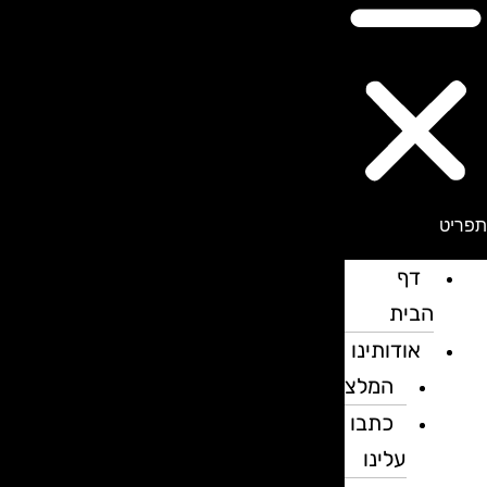
פריט
דף
הבית
אודותינו
המלצות
כתבו
עלינו