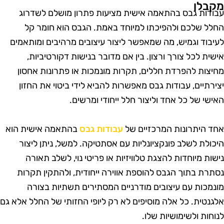
קבלן
בודות גבס בהתאמה אישית מציעות פתרון מושלם לשדרוג
חלל שלכם ולהפיכתו למיוחד באמת. הגבס הוא חומר קל
עיבוד וגמיש, מה שמאפשר ליצור עיצובים מרהיבים ומותאמים
ישית לכל צורך ורצון. בין אם מדובר בנישות דקורטיביות,
חיצות להפרדת חללים, תקרות מונמכות או פתרונות אחסון
צירתיים, עבודות גבס מאפשרות להביא לידי ביטוי את החזון
אישי של כל אחד וליצור חלל ייחודי ומרשים.
חד היתרונות המרכזיים של
עבודות גבס
בהתאמה אישית הוא
יכולת לשלב פונקציונליות עם אסתטיקה. למשל, ניתן ליצור
ישות מיוחדות להצגת טלוויזיות או פריטי נוי, לשלב תאורה
סתרת בתוך הגבס להוספת אווירה ייחודית, ולהתקין תקרות
ונמכות עם עיצובים מודרניים המסתירים תשתיות בצורה
לגנטית. כל אלה מוסיפים לא רק ליופי החזותי של החלל אלא גם
נוחות ולשימושיות שלו.